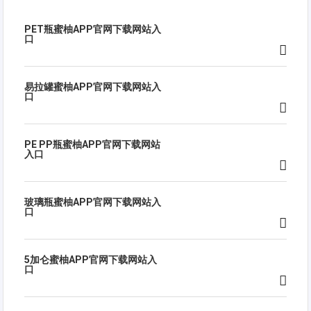
PET瓶蜜柚APP官网下载网站入
口
易拉罐蜜柚APP官网下载网站入
口
PE PP瓶蜜柚APP官网下载网站
入口
玻璃瓶蜜柚APP官网下载网站入
口
5加仑蜜柚APP官网下载网站入
口