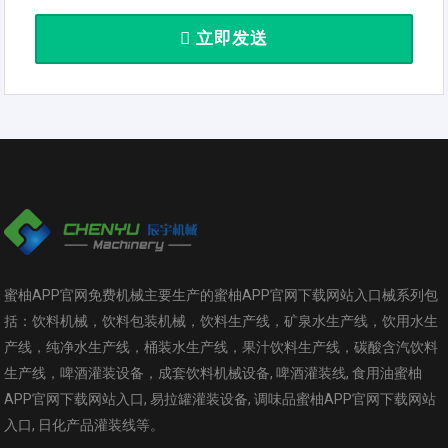
立即发送
蜜柚APP官网免费机械主要生产的蜜柚APP官网下载网站入口械系列包
括：饮料机械，饮料包装机械，饮料生产线，矿泉水生产线，饮用水生
产线，纯净水生产线，桶装水生产线，果汁饮料生产线，碳酸含汽饮料
生产线，啤酒灌装设备，成套饮料机械设备, 啤酒灌装线, 食用油蜜柚
APP官网下载网站入口, 易拉罐灌装设备, 调味品蜜柚APP官网下载网站
入口, 日化产品灌装线等。