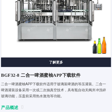
了解更多
BGF32-8 二合一啤酒蜜柚APP下载软件
二合一啤酒蜜柚APP下载软件适用于玻璃装啤酒的等压灌装。二合一
啤酒灌装设备采用一次或二次抽真空技术，具有瓶自动关阀并冲洗碎
玻璃功能，压盖前采用热水激泡等功能。
产品概述