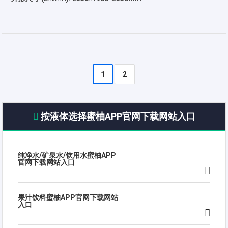
1
2
按液体选择蜜柚APP官网下载网站入口
纯净水/矿泉水/饮用水蜜柚APP
官网下载网站入口
果汁饮料蜜柚APP官网下载网站
入口