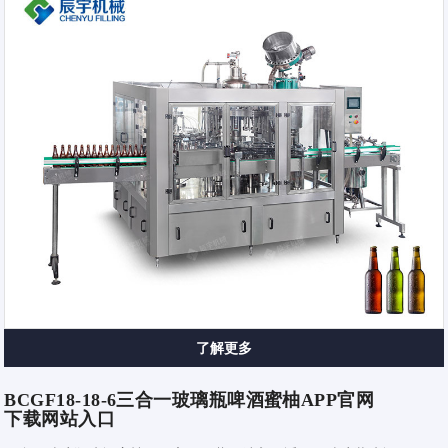
了解更多
BCGF18-18-6三合一玻璃瓶啤酒蜜柚APP官网
下载网站入口