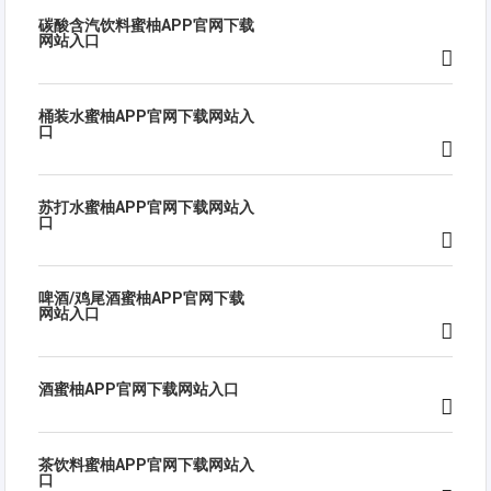
碳酸含汽饮料蜜柚APP官网下载
网站入口
桶装水蜜柚APP官网下载网站入
口
苏打水蜜柚APP官网下载网站入
口
啤酒/鸡尾酒蜜柚APP官网下载
网站入口
酒蜜柚APP官网下载网站入口
茶饮料蜜柚APP官网下载网站入
口