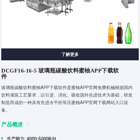
了解更多
DCGF16-16-5 玻璃瓶碳酸饮料蜜柚APP下载软
件
玻璃瓶碳酸饮料蜜柚APP下载软件是蜜柚APP官网免费机械根据国内
饮料灌装工艺要求，以引进、消化、吸收国外先进技术为基础，研发
制造而成的一种具有先进水平的等压蜜柚APP官网下载网站入口设
备。
产品概述
生产能力: 4000-5000B/H