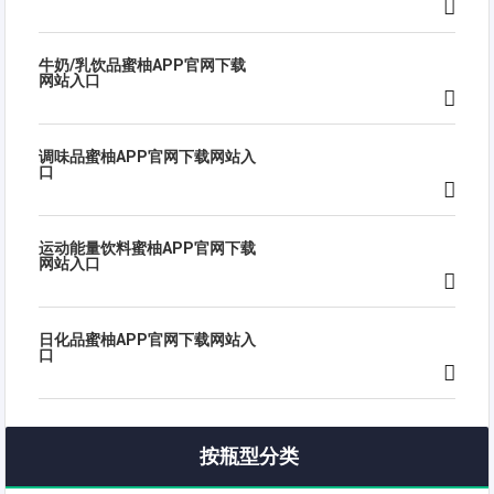
牛奶/乳饮品蜜柚APP官网下载
网站入口
调味品蜜柚APP官网下载网站入
口
运动能量饮料蜜柚APP官网下载
网站入口
日化品蜜柚APP官网下载网站入
口
按瓶型分类