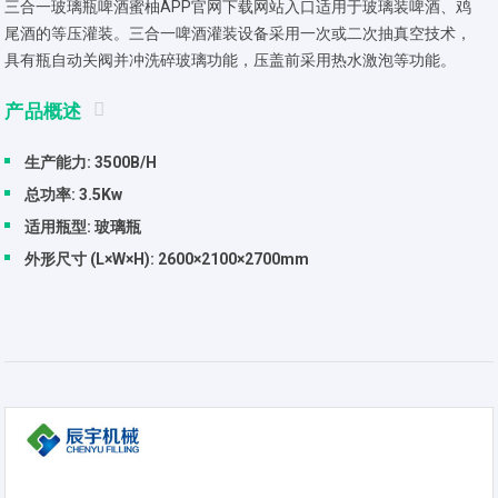
三合一玻璃瓶啤酒蜜柚APP官网下载网站入口适用于玻璃装啤酒、鸡
尾酒的等压灌装。三合一啤酒灌装设备采用一次或二次抽真空技术，
具有瓶自动关阀并冲洗碎玻璃功能，压盖前采用热水激泡等功能。
产品概述
生产能力: 3500B/H
总功率: 3.5Kw
适用瓶型: 玻璃瓶
外形尺寸 (L×W×H): 2600×2100×2700mm